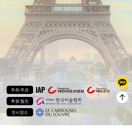
주최/주관
후원/협찬
전시장소