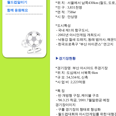
월드컵알리기
*위 치 : 서울에서 남쪽430km (철도, 도로
*인 구 : 3,831천명
함께 응원해요
*면 적 : 758㎢
*시 장 : 안상영
*도시특성
- 국내 제1의 항구도시,
- 2002년 아시안게임 개최도시
- 낙동강 철새 도래지, 동래 범어사, 해
- 한국프로축구 "부산 아이콘스" 연고지
▶경기장현황
*
경기장명 :부산 아시아드 주경기장
*
위 치 :도심에서 서북쪽 6km
*
규 모 :54,534석, 신축
*
사 업 비 :2,223억원
*
특 징
- 반 개방형 구장, 케이블 구조
- '96.3.25 착공, '2001.7월말완공 예정
경기장이미지
- 구를 경기장의 형태로 형상화
- 월드컵대회와 아시안게임를 위한 대형