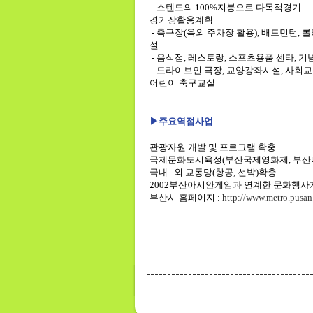
- 스텐드의 100%지붕으로 다목적경기
경기장활용계획
- 축구장(옥외 주차장 활용), 배드민턴,
설
- 음식점, 레스토랑, 스포츠용품 센타, 
- 드라이브인 극장, 교양강좌시설, 사회교
어린이 축구교실
▶주요역점사업
관광자원 개발 및 프로그램 확충
국제문화도시육성(부산국제영화제, 부산
국내 . 외 교통망(항공, 선박)확충
2002부산아시안게임과 연계한 문화행사
부산시 홈페이지 :
http://www.metro.pusan