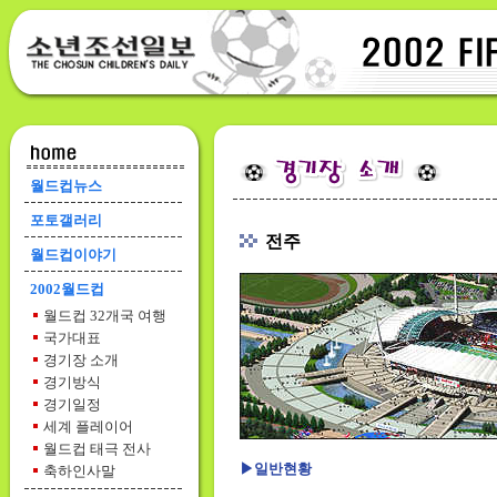
월드컵뉴스
포토갤러리
전주
월드컵이야기
2002월드컵
월드컵 32개국 여행
국가대표
경기장 소개
경기방식
경기일정
세계 플레이어
월드컵 태극 전사
▶
일반현황
축하인사말