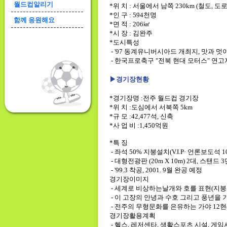
월드컵알리기
*위 치 : 서울에서 남쪽 230km (철도, 도
*인 구 : 594천명
함께 응원해요
*면 적 : 206㎢
*시 장 : 김완주
*도시특성
- '97 동계유니버시아드 개최지, 맛과 
- 한국프로축구 "전북 현대 모터스" 연고
▶
경기장현황
*
경기장명 :전주 월드컵 경기장
*
위 치 :도심에서 서북쪽 5km
*
규 모 :42,477석, 신축
*
사 업 비 :1,450억원
*
특 징
- 좌석 50% 지붕설치(V.I.P· 언론보도석 1
- 대형전광판 (20m X 10m) 2대, 스탠드 3
- '99.3 착공, 2001. 9월 완공 예정
경기장이미지
- 세계로 비상하는날개와 호를 표현(지붕
- 이 고장의 안녕과 수호 그리고 풍년을 
- 전주의 무형문화를 은유하는 가야 12
경기장활용계획
- 헬스, 레저센타, 생활스포츠 시설, 게