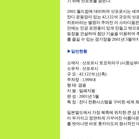
기 위해 삿포로를 찾는다.
2002 월드컵에 대비하여 삿포로시는 세
잔디 운동장이 있는 42,122석 규모의 삿
히로바라는 별명이 주어진 이 스타디움은
안에는 인공 표면층이 있게 만들고 밖으로
동장을 건설하여 첨단 기술을 이용하여 
를 즐길 수 있는 경기장을 2001년 5월까
▶일반현황
소재지 : 삿포르시 토요히라구 (시중심부에서
소유자 : 삿포르시
규 모 : 42.122석 (신축)
주차장 : 1,996대
형 태: 겸용
지 붕 : 밀폐지붕
완 성 : 2001년 5월
특 징 : 잔디 전환시스템을 구비한 세계 
일본열도에서 가장 북쪽에 위치한 큰 섬
이 우거지고 정연하게 가꾸어진 아름다운
를 벗어나면 바로 홋카이도의 원시적인 