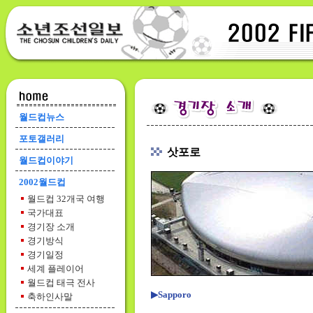
월드컵뉴스
포토갤러리
삿포로
월드컵이야기
2002월드컵
월드컵 32개국 여행
국가대표
경기장 소개
경기방식
경기일정
세계 플레이어
월드컵 태극 전사
▶Sapporo
축하인사말