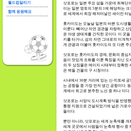
월드컵알리기
삿포로는 일본 주요 섬들 가운데 최북단
이는 일본 영토의 5분의 1에 해당하는 크기
함께 응원해요
로 세계에서 최장 해저터널인 세이칸 터널
홋카이도는 오늘날 일본의 바쁜 도시생활
이룬다. 빼어난 자연 경관을 자랑하고 산
운 야생 생태계를 간직한 곳이다. 이 곳
키를 타거나, 섬의 자연 그대로의 미개척
게 관광과 더불어 홋카이도의 또 다른 주
삿포로는 홋카이도의 경제, 문화의 중심지
음이 멋있게 조화를 이룬 특징을 지닌 도
의 두 상징물은 메이지 시태부터 정확한 
은 벽돌 건물의 구 시청이다.
시내에서 30분 거리에 있는 신-치토세 공
는 공항들 중 가장 먼저 생긴 공항이다. 
계에서 최고로 분주한 노선 중 하나 이다.
삿포로는 서양식 도시계획 방식을 반영했다. 미국
통령 지원으로 건설되었기에 넓은 가로수
들이다.
뿐만 아니라, 삿포로는 세계 눈축제를 개
세계 곳곳에서 사람들이 눈축제 행사 중 