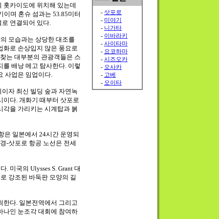
의 홋카이도에 위치해 있는데
이며 혼슈 섬과는 53.85미터
로 연결되어 있다.
의 모습과는 상당한 대조를
업화로 손상입지 않은 풍요로
을 찾는 대부분의 관광객들은 스
지를 배낭 메고 탐사한다. 이렇
요 사업은 임업이다.
이자 최신 빌딩 숲과 자연녹
시이다. 개화기 때부터 삿포로
시각을 가리키는 시계탑과 붉
항은 일본에서 24시간 운영되
동경-삿포로 항공 노선은 전세
의 Ulysses S. Grant 대
로 강조된 바둑판 모양의 길
최한다. 일본전역에서 그리고
하나인 눈조각 대회에 참여하