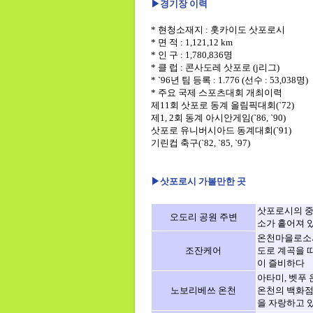
▶경기장 이력
* 현청소재지 : 홋카이도 삿포로시
* 면 적 : 1,121,12 km
* 인 구 : 1,780,836명
* 클 럽 : 콘사도레 삿포로 (j리그)
* `96년 팀 등록 : 1.776 (선수 : 53,038명)
* 주요 국제 스포츠대회 개최이력
제11회 삿포로 동계 올림픽대회(`72)
제1, 2회 동계 아시안게임(`86, `90)
삿포로 유니버시아드 동계대회(`91)
기린컵 축구(`82, `85, `97)
▶
삿포로시 가볼만한 곳
삿포로시의 중
오도리 공원 주변
소가 흩어져 있
온천마을로소서
조잔케어
도로 계곡을 
이 즐비하다
아타미, 벳푸
노보리베쓰 온천
온천의 백화점
을 자랑하고 있