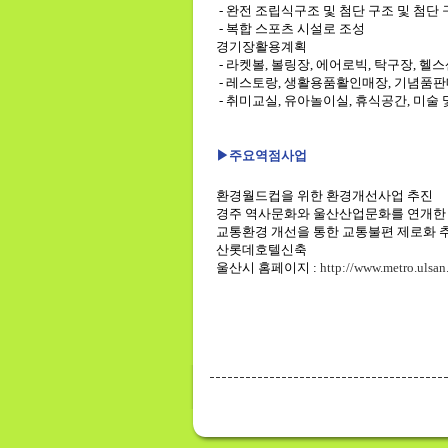
- 완전 조립식구조 및 첨단 구조 및 첨단
- 복합 스포츠 시설로 조성
경기장활용계획
- 라켓볼, 볼링장, 에어로빅, 탁구장, 헬
- 레스토랑, 생활용품활인매장, 기념품
- 취미교실, 유아놀이실, 휴식공간, 미
▶
주요역점사업
환경월드컵을 위한 환경개선사업 추진
경주 역사문화와 울산산업문화를 연개한
교통환경 개선을 통한 교통불편 제로화 
산롯데호텔신축
울산시 홈페이지 :
http://www.metro.ulsan.