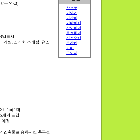
, 항공
연결)
 공업도시
96개팀, 조기회 75개팀, 유소
9.4m) 1대.
구조개념 도입
공 예정
적 건축물로 승화시킨 축구전