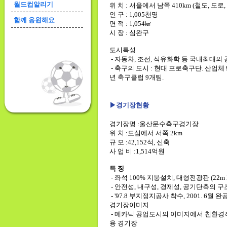
월드컵알리기
위 치 : 서울에서 남쪽 410km (철도, 도로
인 구 : 1,005천명
함께 응원해요
면 적 : 1,054㎢
시 장 : 심완구
도시특성
- 자동차, 조선, 석유화학 등 국내최대의
- 축구의 도시 : 현대 프로축구단. 산업체 
년 축구클럽 9개팀.
▶
경기장현황
경기장명 :울산문수축구경기장
위 치 :도심에서 서쪽 2km
규 모 :42,152석, 신축
사 업 비 :1,514억원
특 징
- 좌석 100% 지붕설치, 대형전광판 (22m X 
- 안전성, 내구성, 경제성, 공기단축의 
- '97.8 부지정지공사 착수, 2001. 6월 완
경기장이미지
- 메카닉 공업도시의 이미지에서 친환경
용 경기장