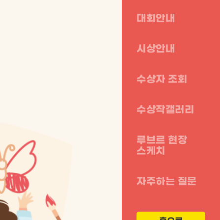
대회안내
시상안내
수상자 조회
수상작갤러리
루브르 현장
스케치
자주하는 질문