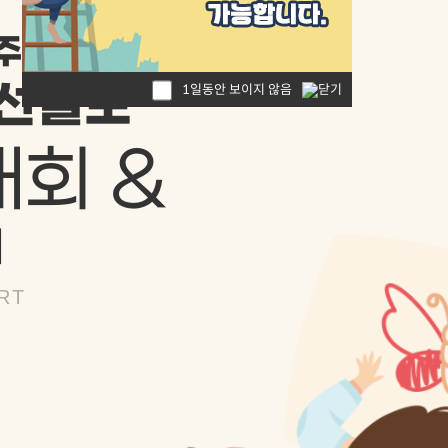
주년 기념
조선일보
1일동안 보이지 않음
회 &
회
RT