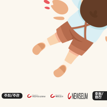
후원/
주최/주관
협찬