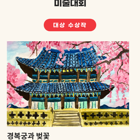
미술대회
대상 수상작
경복궁과 벚꽃