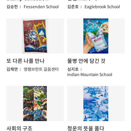
김승헌
Fessenden School
김준호
Eaglebrook School
또 다른 나를 만나
물병 안에 담긴 것
김채연
영렘브란트 길음센터
심지호
Indian Mountain School
사회의 구조
청운의 뜻을 품다