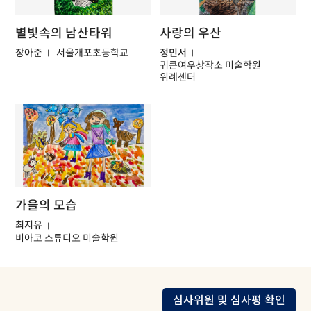
별빛속의 남산타워
사랑의 우산
장아준
서울개포초등학교
정민서
귀큰여우창작소 미술학원
위례센터
가을의 모습
최지유
비아코 스튜디오 미술학원
심사위원 및 심사평 확인