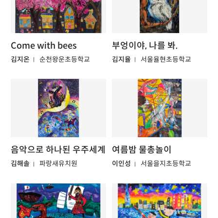
Come with bees
부엉이야, 나를 봐.
김지온
순천왕운초등학교
김지율
서울율현초등학교
음악으로 하나된 우주세계
여름밤 물총놀이
김해솔
파랑새유치원
이인성
서울을지초등학교