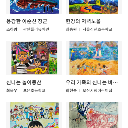
용감한 이순신 장군
한강의 저녁노을
조하랑
광안폴리유치원
최승원
서울신천초등학교
신나는 놀이동산
우리 가족의 신나는 바다 놀이
최윤우
포은초등학교
최현승
오산시청어린이집