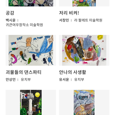
공감
저리 비켜!
백시윤
서창민
라 팔레트 미술학원
귀큰여우창작소 미술학원
괴물들의 댄스파티
안나의 사생활
안상언
유치부
유서윤
유치부