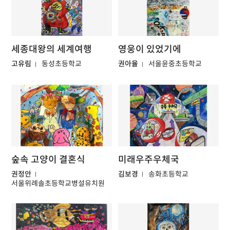
세종대왕의 세계여행
영웅이 있었기에
고유림
동성초등학교
권아율
서울윤중초등학교
숲속 고양이 결혼식
미래우주우체국
권정안
김보경
송화초등학교
서울위례솔초등학교병설유치원