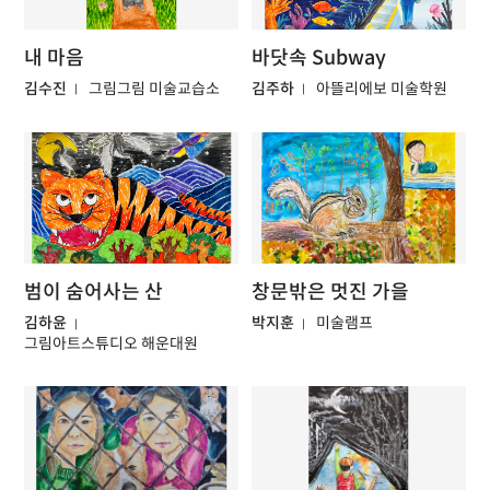
내 마음
바닷속 Subway
김수진
그림그림 미술교습소
김주하
아뜰리에보 미술학원
범이 숨어사는 산
창문밖은 멋진 가을
김하윤
박지훈
미술램프
그림아트스튜디오 해운대원