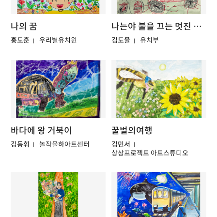
나의 꿈
나는야 불을 끄는 멋진 소방관
홍도훈
우리별유치원
김도율
유치부
바다에 왕 거북이
꿀벌의여행
김동휘
놀작율하아트센터
김민서
상상프로젝트 아트스튜디오